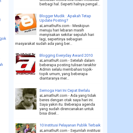
n
berbagi hal. Seperti halnya pengal...
Blogger Mudik : Apakah Tetap
i
Update Posting?
aLamathuRs.com - Meskipun
menuju hari lebaran masih
menyisakan sekitar sepuluh hari
ogok
lagi, sepertinya sebagian
masyarakat sudah ada yang ber...
Blogging Everyday Award 2010
k
aLamathuR.com - Setelah dalam
ah
beberapa posting tulisan terakhir
Admin selalu membahas topik-
topik umum, yang beberapa
diantaranya mer...
Semoga Hari Ini Cepat Berlalu
aLamathuR.com - Ada yang tidak
beres dengan otak saya hari ini.
Saya yakin itu. Beberapa agenda
yang sudah direncanakan untuk
bisa disel...
10 Institusi Pelayanan Publik Terbaik
aLamathuR.com - Sejumlah institusi