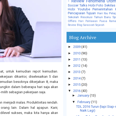
- Review
Fenomena
Otom
Soccer Talks
Hobi Foto
Sekilas
Hobi
Youtube
Pemerintahan
Pencapaian Tujuan
Hari Ibu
Pela
Sekolah
Resolusi Tahun Baru
Sp
Offers
Hari Pahlawan
Puasa
Rama
Review Blog
Sarasvati
Sejarah
Blog Archive
►
2009
(41)
►
2010
(90)
►
2011
(13)
►
2012
(14)
t, untuk kemudian repot kemudian.
►
2013
(7)
kerjaan dikantor, diselesaikan 5 dan
►
2014
(7)
Kemudian besoknya dikerjakan 8, maka
►
2015
(20)
Mungkin dalam beberapa hari saja akan
▼
2016
(43)
-milih sebagian pekerjaan saja.
►
January
(13)
▼
February
(11)
n menjadi malas. Produktivitas rendah.
TDL 2016 Turun (tapi Siap-
orang lain. Dalam hal apapun. Karir,
Naik Lagi)
dilevel sukses, maka kita hanya akan