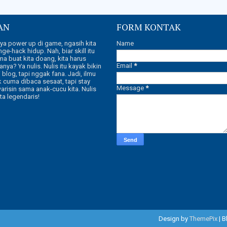
AN
FORM KONTAK
aya power up di game, ngasih kita
Name
 nge-hack hidup. Nah, biar skill itu
a buat kita doang, kita harus
Email
*
anya? Ya nulis. Nulis itu kayak bikin
 blog, tapi nggak fana. Jadi, ilmu
k cuma dibaca sesaat, tapi stay
Message
*
warisin sama anak-cucu kita. Nulis
ita legendaris!
Design by
ThemePix
| 