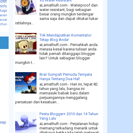
Vs Water Resistant
otif
aLamathuR.com - Waterproof dan
 Info
water resistant, bagi sebagian
Kopi
besar orang mungkin terdengar
jaran
sama saja dan dapat ditukar-tukar
ecial
istilahnya...
dhan
Trik Mendapatkan Komentator
Tetap Blog Anda!
aLamathuR.com - Pernahkah anda
merasa kesal karena tulisan anda
tidak pernah ditanggapi blogger
lain? Untuk sebagian blogger
mungkin t...
Ikrar Sumpah Pemuda Ternyata
Hanya Tentang Dua Hal!
aLamathuR.com - Hari ini, tepat 82
tahun yang lalu, bangsa ini
memasuki babak baru dalam
perjuangannya menggalang
persatuan dan kesatuan...
Pesta Blogger+ 2010 dan 14 Tahun
Yang Lalu
siap
aLamathuR.com - Perjalanan hidup
memang terkadang menarik untuk
ditelusuri ketika kita telah melawati