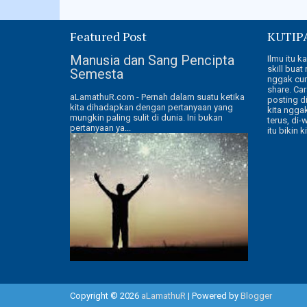
Featured Post
KUTIP
Manusia dan Sang Pencipta
Ilmu itu k
skill buat
Semesta
nggak cum
share. Car
aLamathuR.com - Pernah dalam suatu ketika
posting di
kita dihadapkan dengan pertanyaan yang
kita ngga
mungkin paling sulit di dunia. Ini bukan
terus, di-
pertanyaan ya...
itu bikin k
Copyright ©
2026
aLamathuR
| Powered by
Blogger