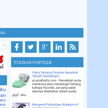
GING
TULISAN POPULER
Fakta Tentang Fluoride, Benarkah
"Masih" Berbahaya?
aLamathuRs.com - Pernahkah anda
membaca atau mendengar tentang
bahaya Fluoride, zat yang salah
iku
satunya disertakan dalam pasta
han
gigi? Jika...
ins
iew
Mengenal Perbedaan Waterproof