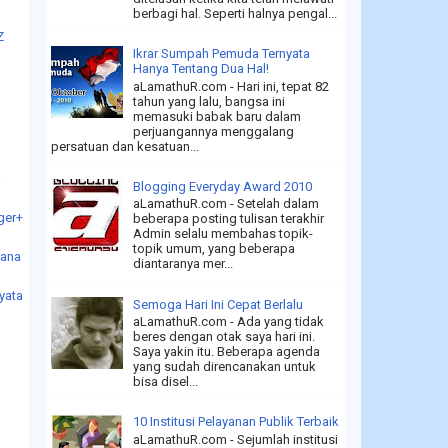
)
berbagi hal. Seperti halnya pengal...
Z
Ikrar Sumpah Pemuda Ternyata
Hanya Tentang Dua Hal!
aLamathuR.com - Hari ini, tepat 82
tahun yang lalu, bangsa ini
n
memasuki babak baru dalam
perjuangannya menggalang
persatuan dan kesatuan...
a
Blogging Everyday Award 2010
aLamathuR.com - Setelah dalam
ger+
beberapa posting tulisan terakhir
Admin selalu membahas topik-
topik umum, yang beberapa
iana
diantaranya mer...
yata
Semoga Hari Ini Cepat Berlalu
aLamathuR.com - Ada yang tidak
beres dengan otak saya hari ini.
Saya yakin itu. Beberapa agenda
yang sudah direncanakan untuk
bisa disel...
10 Institusi Pelayanan Publik Terbaik
aLamathuR.com - Sejumlah institusi