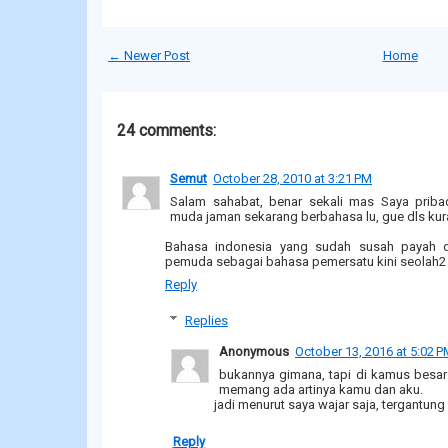
← Newer Post
Home
24 comments:
Semut
October 28, 2010 at 3:21 PM
Salam sahabat, benar sekali mas Saya priba
muda jaman sekarang berbahasa lu, gue dls kur
Bahasa indonesia yang sudah susah payah 
pemuda sebagai bahasa pemersatu kini seolah2 
Reply
Replies
Anonymous
October 13, 2016 at 5:02 
bukannya gimana, tapi di kamus besar 
memang ada artinya kamu dan aku.
jadi menurut saya wajar saja, tergantun
Reply