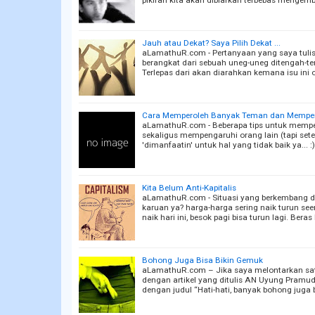
Jauh atau Dekat? Saya Pilih Dekat ...
aLamathuR.com - Pertanyaan yang saya tulis
berangkat dari sebuah uneg-uneg ditengah-teng
Terlepas dari akan diarahkan kemana isu ini 
Cara Memperoleh Banyak Teman dan Mempen
aLamathuR.com - Beberapa tips untuk memp
sekaligus mempengaruhi orang lain (tapi set
'dimanfaatin' untuk hal yang tidak baik ya...
Kita Belum Anti-Kapitalis
aLamathuR.com - Situasi yang berkembang di
karuan ya? harga-harga sering naik turun se
naik hari ini, besok pagi bisa turun lagi. Beras
Bohong Juga Bisa Bikin Gemuk
aLamathuR.com – Jika saya melontarkan sa
dengan artikel yang ditulis AN Uyung Pramudia
dengan judul “Hati-hati, banyak bohong juga 