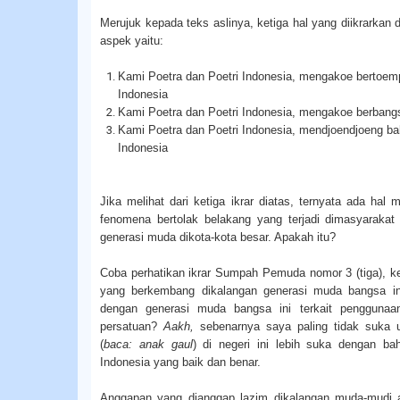
Merujuk kepada teks aslinya, ketiga hal yang diikrark
aspek yaitu:
Kami Poetra dan Poetri Indonesia, mengakoe bertoemp
Indonesia
Kami Poetra dan Poetri Indonesia, mengakoe berbangs
Kami Poetra dan Poetri Indonesia, mendjoendjoeng b
Indonesia
Jika melihat dari ketiga ikrar diatas, ternyata ada hal 
fenomena bertolak belakang yang terjadi dimasyarakat a
generasi muda dikota-kota besar. Apakah itu?
Coba perhatikan ikrar Sumpah Pemuda nomor 3 (tiga), 
yang berkembang dikalangan generasi muda bangsa ini 
dengan generasi muda bangsa ini terkait penggunaa
persatuan?
Aakh,
sebenarnya saya paling tidak suka 
(
baca: anak gaul
) di negeri ini lebih suka dengan b
Indonesia yang baik dan benar.
Anggapan yang dianggap lazim dikalangan muda-mudi 