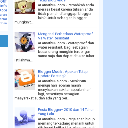
Tetap Blog Anda!
otif
aLamathuR.com - Pernahkah anda
 Info
merasa kesal karena tulisan anda
Kopi
tidak pernah ditanggapi blogger
jaran
lain? Untuk sebagian blogger
ecial
mungkin t...
dhan
Mengenal Perbedaan Waterproof
Vs Water Resistant
aLamathuR.com - Waterproof dan
water resistant, bagi sebagian
besar orang mungkin terdengar
sama saja dan dapat ditukar-tukar
istilahnya...
Blogger Mudik : Apakah Tetap
Update Posting?
aLamathuRs.com - Meskipun
menuju hari lebaran masih
menyisakan sekitar sepuluh hari
lagi, sepertinya sebagian
masyarakat sudah ada yang ber...
Pesta Blogger+ 2010 dan 14 Tahun
Yang Lalu
aLamathuR.com - Perjalanan hidup
memang terkadang menarik untuk
ditelusuri ketika kita telah melawati