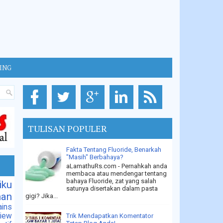
GING
TULISAN POPULER
Fakta Tentang Fluoride, Benarkah
"Masih" Berbahaya?
aLamathuRs.com - Pernahkah anda
membaca atau mendengar tentang
bahaya Fluoride, zat yang salah
iku
satunya disertakan dalam pasta
han
gigi? Jika...
ins
iew
Trik Mendapatkan Komentator