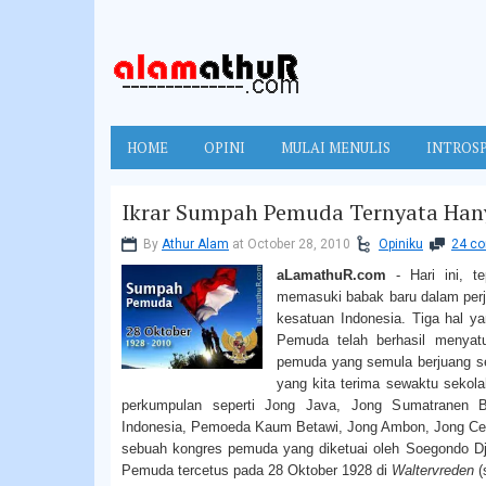
HOME
OPINI
MULAI MENULIS
INTROSP
Ikrar Sumpah Pemuda Ternyata Han
By
Athur Alam
at October 28, 2010
Opiniku
24 c
aLamathuR.com
- Hari ini, t
memasuki babak baru dalam per
kesatuan Indonesia. Tiga hal y
Pemuda telah berhasil menya
pemuda yang semula berjuang send
yang kita terima sewaktu sekola
perkumpulan seperti Jong Java, Jong Sumatranen
Indonesia, Pemoeda Kaum Betawi, Jong Ambon, Jong Celeb
sebuah kongres pemuda yang diketuai oleh Soegondo Djo
Pemuda tercetus pada 28 Oktober 1928 di
Waltervreden
(