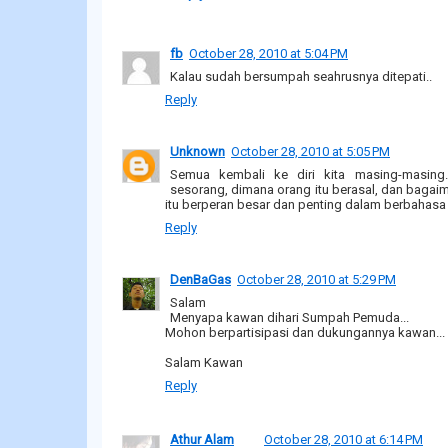
fb
October 28, 2010 at 5:04 PM
Kalau sudah bersumpah seahrusnya ditepati..
Reply
Unknown
October 28, 2010 at 5:05 PM
Semua kembali ke diri kita masing-masing
sesorang, dimana orang itu berasal, dan bagai
itu berperan besar dan penting dalam berbahasa
Reply
DenBaGas
October 28, 2010 at 5:29 PM
Salam
Menyapa kawan dihari Sumpah Pemuda...
Mohon berpartisipasi dan dukungannya kawan...
Salam Kawan
Reply
Athur Alam
October 28, 2010 at 6:14 PM