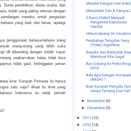
Menulis Dengan Hati (Hati
a. Dunia pendidikan, dunia usaha, dan
Menulislah Dari A Sampai 
sa, itulah yang paling relevan dengan
 pandangan mereka, untuk pergaulan
3 Kunci Efektif Menjadi
Pengambil Keputusan
-bahasa yang baik dan benar, apalagi
Handal
HileudJepang On Vacatio
knya penggunaan bahasa-bahasa
slang
Perubahan Tampilan Yang
(Tidak) Signifikan
 banyak orang-orang yang lebih suka
kap
' dll dibanding dengan istilah '
saya/
Berpikir dan Bertindak Bis
Membuat Kita Gagal
kembang seakan-akan kalau tidak bisa
Ayo Datang Ke Pesta Blog
apnya tidak gaul, ketinggalan jaman
2010
Ada Apa Dengan Kompas
(AADK) ?
ahwa ikrar Sumpah Pemuda itu hanya
Ikrar Sumpah Pemuda Tern
gsa satu saja? diluar itu ikrar yang
Hanya Tentang Dua Hal!
ahasa Indonesia itu tidak pernah
►
November
(6)
►
December
(5)
ia?
►
2011
(13)
►
2012
(14)