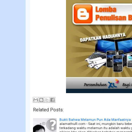
Related Posts:
Bukti Bahwa Melamun Pun Ada Manfaatnya
alamathuR.com - Saat ini, mungkin baru bebe
terkadang waktu melamun itu adalah waktu yan
pikiran kita akan dibiarkan terbebas meng