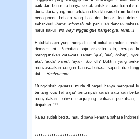
baik dan benar itu hanya cocok untuk situasi formal saj
dunia-dunia yang memerlukan etika khusus dalam berbaha
penggunaan bahasa yang baik dan benar. Jadi dalam
sehari-hari (
baca: informal
) tak perlu lah dengan bahasa
harus baku!
"
No Way! Nggak gue banget gitu lohh...!
"
Entahlah apa yang menjadi cikal bakal semakin mara
dinegeri ini. Perhatian saja disekitar kita, berapa
menggunakan kata-kata seperti '
gue
', '
elo
', '
bokap
', '
nyo
aku
', '
anda/ kamu
', '
ayah
', '
ibu
' dll? Doktrin yang ber
menyesuaikan dengan bahasa-bahasa seperti itu diangg
dst....
Hhhhmmmm...
Mungkinkah generasi muda di negeri hanya mengenal b
tentang dua hal saja? bertumpah darah satu dan berban
menyatakan bahwa menjunjung bahasa persatuan, b
diajarkan..??
Kalau sudah begitu, mau dibawa kemana bahasa Indones
****************************