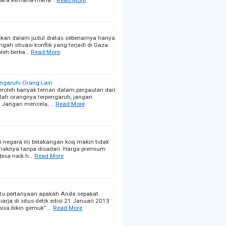
kan dalam judul diatas sebenarnya hanya
ah situasi konflik yang terjadi di Gaza.
oleh berba…
Read More
garuhi Orang Lain
eroleh banyak teman dalam pergaulan dan
elah orangnya terpengaruh, jangan
 :) Jangan mencela, …
Read More
 negara ini belakangan koq makin tidak
enaknya tanpa disadari. Harga premium
 bisa naik h…
Read More
tu pertanyaan apakah Anda sepakat
rja di situs detik edisi 21 Januari 2013
bisa bikin gemuk”.…
Read More