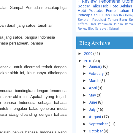
- Review
Fenomena
Otom
Soccer Talks
Hobi Foto
Sekilas
an dalam Sumpah Pemuda mencakup tiga
Hobi
Youtube
Pemerintahan
Pencapaian Tujuan
Hari Ibu
Pela
Sekolah
Resolusi Tahun Baru
Sp
Offers
Hari Pahlawan
Puasa
Rama
ah darah jang satoe, tanah air
Review Blog
Sarasvati
Sejarah
a jang satoe, bangsa Indonesia
Blog Archive
ahasa persatoean, bahasa
►
2009
(41)
▼
2010
(90)
►
January
(6)
menarik untuk dicermati terkait dengan
khir-akhir ini, khususnya dikalangan
►
February
(3)
►
March
(3)
►
April
(3)
kemudian bandingkan dengan fenomena
►
May
(3)
akhir-akhir ini. Apakah yang terjadi
►
June
(8)
n bahasa Indonesia sebagai bahasa
untuk mengakui kalau generasi muda
►
July
(16)
ahasa
slang
dibanding dengan bahasa
►
August
(17)
►
September
(11)
▼
October
(9)
adalah bahwa bahasa Indonesia yang