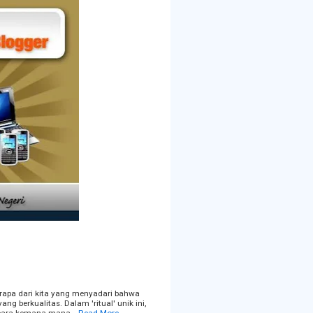
rapa dari kita yang menyadari bahwa
g berkualitas. Dalam 'ritual' unik ini,
embara kemana-mana…
Read More