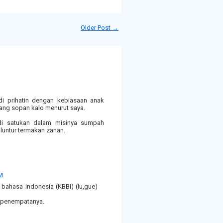
Older Post →
di prihatin dengan kebiasaan anak
ang sopan kalo menurut saya.
di satukan dalam misinya sumpah
luntur termakan zanan.
PM
bahasa indonesia (KBBI) (lu,gue)
g penempatanya.