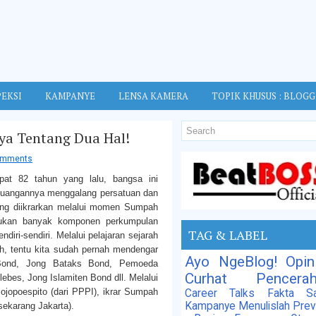
EKSI
KAMPANYE
LENSA KAMERA
TOPIK KHUSUS : BLOG
ya Tentang Dua Hal!
omments
epat 82 tahun yang lalu, bangsa ini
juangannya menggalang persatuan dan
ang diikrarkan melalui momen Sumpah
tukan banyak komponen perkumpulan
TAG & LABEL
iri-sendiri. Melalui pelajaran sejarah
h, tentu kita sudah pernah mendengar
Ayo NgeBlog!
Opin
 Bond, Jong Bataks Bond, Pemoeda
Curhat
Pencera
es, Jong Islamiten Bond dll. Melalui
jopoespito (dari PPPI), ikrar Sumpah
Career Talks
Fakta Sa
Kampanye
Menulislah
Prev
sekarang Jakarta).