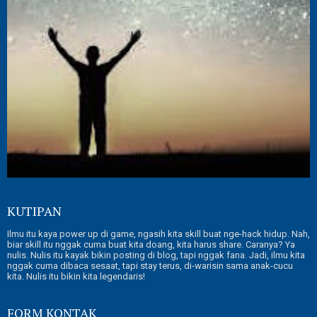
KUTIPAN
Ilmu itu kaya power up di game, ngasih kita skill buat nge-hack hidup. Nah,
biar skill itu nggak cuma buat kita doang, kita harus share. Caranya? Ya
nulis. Nulis itu kayak bikin posting di blog, tapi nggak fana. Jadi, ilmu kita
nggak cuma dibaca sesaat, tapi stay terus, di-warisin sama anak-cucu
kita. Nulis itu bikin kita legendaris!
FORM KONTAK