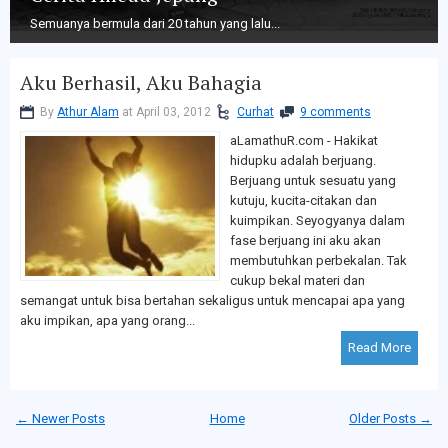
Semuanya bermula dari 20 tahun yang lalu...
Aku Berhasil, Aku Bahagia
By
Athur Alam
at April 03, 2012
Curhat
9 comments
aLamathuR.com - Hakikat
hidupku adalah berjuang.
Berjuang untuk sesuatu yang
kutuju, kucita-citakan dan
kuimpikan. Seyogyanya dalam
fase berjuang ini aku akan
membutuhkan perbekalan. Tak
cukup bekal materi dan
semangat untuk bisa bertahan sekaligus untuk mencapai apa yang
aku impikan, apa yang orang...
Read More
← Newer Posts
Home
Older Posts →