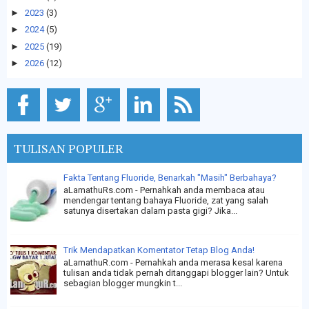
►
2023
(3)
►
2024
(5)
►
2025
(19)
►
2026
(12)
TULISAN POPULER
Fakta Tentang Fluoride, Benarkah "Masih" Berbahaya?
aLamathuRs.com - Pernahkah anda membaca atau
mendengar tentang bahaya Fluoride, zat yang salah
satunya disertakan dalam pasta gigi? Jika...
Trik Mendapatkan Komentator Tetap Blog Anda!
aLamathuR.com - Pernahkah anda merasa kesal karena
tulisan anda tidak pernah ditanggapi blogger lain? Untuk
sebagian blogger mungkin t...