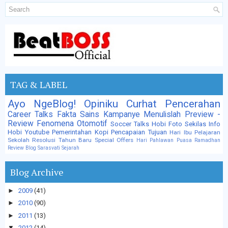
TAG & LABEL
Ayo NgeBlog!
Opiniku
Curhat
Pencerahan
Career Talks
Fakta Sains
Kampanye
Menulislah
Preview -
Review
Fenomena
Otomotif
Soccer Talks
Hobi Foto
Sekilas Info
Hobi
Youtube
Pemerintahan
Kopi
Pencapaian Tujuan
Hari Ibu
Pelajaran
Sekolah
Resolusi Tahun Baru
Special Offers
Hari Pahlawan
Puasa
Ramadhan
Review Blog
Sarasvati
Sejarah
Blog Archive
►
2009
(41)
►
2010
(90)
►
2011
(13)
▼
2012
(14)