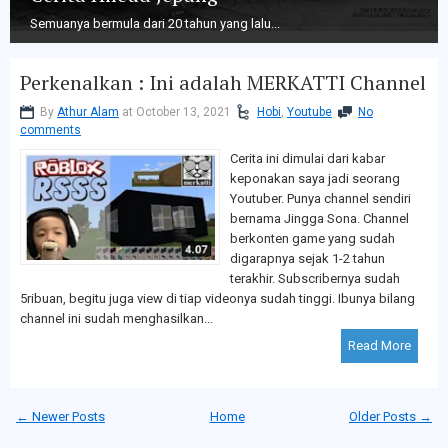
Semuanya bermula dari 20 tahun yang lalu...
Perkenalkan : Ini adalah MERKATTI Channel
By
Athur Alam
at October 13, 2021
Hobi
,
Youtube
No
comments
Cerita ini dimulai dari kabar
keponakan saya jadi seorang
Youtuber. Punya channel sendiri
bernama Jingga Sona. Channel
berkonten game yang sudah
digarapnya sejak 1-2 tahun
terakhir. Subscribernya sudah
5ribuan, begitu juga view di tiap videonya sudah tinggi. Ibunya bilang
channel ini sudah menghasilkan...
Read More
← Newer Posts
Home
Older Posts →