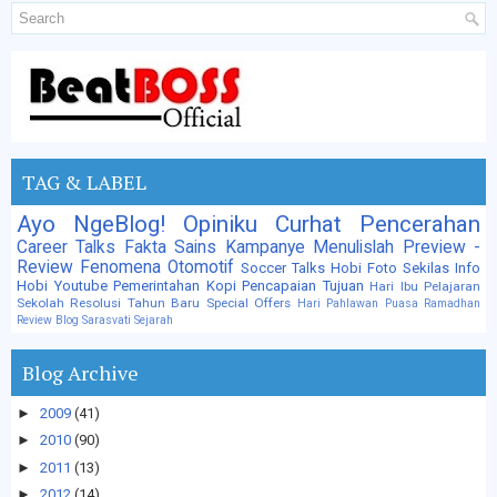
TAG & LABEL
Ayo NgeBlog!
Opiniku
Curhat
Pencerahan
Career Talks
Fakta Sains
Kampanye
Menulislah
Preview -
Review
Fenomena
Otomotif
Soccer Talks
Hobi Foto
Sekilas Info
Hobi
Youtube
Pemerintahan
Kopi
Pencapaian Tujuan
Hari Ibu
Pelajaran
Sekolah
Resolusi Tahun Baru
Special Offers
Hari Pahlawan
Puasa
Ramadhan
Review Blog
Sarasvati
Sejarah
Blog Archive
►
2009
(41)
►
2010
(90)
►
2011
(13)
►
2012
(14)