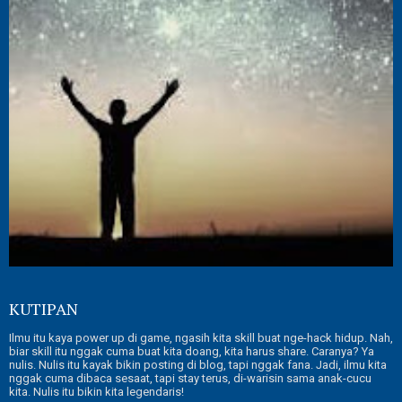
KUTIPAN
Ilmu itu kaya power up di game, ngasih kita skill buat nge-hack hidup. Nah,
biar skill itu nggak cuma buat kita doang, kita harus share. Caranya? Ya
nulis. Nulis itu kayak bikin posting di blog, tapi nggak fana. Jadi, ilmu kita
nggak cuma dibaca sesaat, tapi stay terus, di-warisin sama anak-cucu
kita. Nulis itu bikin kita legendaris!