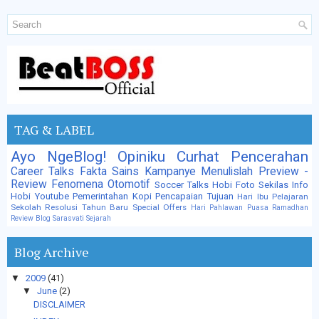
TAG & LABEL
Ayo NgeBlog!
Opiniku
Curhat
Pencerahan
Career Talks
Fakta Sains
Kampanye
Menulislah
Preview -
Review
Fenomena
Otomotif
Soccer Talks
Hobi Foto
Sekilas Info
Hobi
Youtube
Pemerintahan
Kopi
Pencapaian Tujuan
Hari Ibu
Pelajaran
Sekolah
Resolusi Tahun Baru
Special Offers
Hari Pahlawan
Puasa
Ramadhan
Review Blog
Sarasvati
Sejarah
Blog Archive
▼
2009
(41)
▼
June
(2)
DISCLAIMER