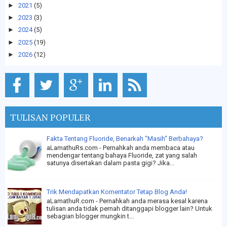
►
2021
(5)
►
2023
(3)
►
2024
(5)
►
2025
(19)
►
2026
(12)
TULISAN POPULER
Fakta Tentang Fluoride, Benarkah "Masih" Berbahaya?
aLamathuRs.com - Pernahkah anda membaca atau
mendengar tentang bahaya Fluoride, zat yang salah
satunya disertakan dalam pasta gigi? Jika...
Trik Mendapatkan Komentator Tetap Blog Anda!
aLamathuR.com - Pernahkah anda merasa kesal karena
tulisan anda tidak pernah ditanggapi blogger lain? Untuk
sebagian blogger mungkin t...