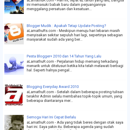
aLamathuR.com - Hari ini, tepat 82 tahun yang lalu, bangsa
ini memasuki babak baru dalam perjuangannya
menggalang persatuan dan kesatuan...
Blogger Mudik : Apakah Tetap Update Posting?
aLamathuRs.com - Meskipun menuju hari lebaran masih
menyisakan sekitar sepuluh hari lagi, sepertinya sebagian
masyarakat sudah ada yang ber...
Pesta Blogger+ 2010 dan 14 Tahun Yang Lalu
aLamathuR.com - Perjalanan hidup memang terkadang
menarik untuk ditelusuri ketika kita telah melawati berbagi
hal. Seperti halnya pengal...
Blogging Everyday Award 2010
aLamathuR.com - Setelah dalam beberapa posting tulisan
terakhir Admin selalu membahas topik-topik umum, yang
beberapa diantaranya mer...
Semoga Hari Ini Cepat Berlalu
aLamathuR.com - Ada yang tidak beres dengan otak saya
hari ini. Saya yakin itu. Beberapa agenda yang sudah