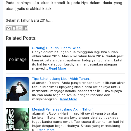
Pada akhirnya kita akan kembali kepada-Nya dalam dunia yang
abadi, yaitu di akhirat kelak.
Selamat Tahun Baru 2016......
Related Posts:
(Jelang) Dua Ribu Enam Belas
Hanya dalam hitungan dua mingguan lagi, kita sudah
akhiri tahun 2015. Masuk ke tahun baru 2016. Sudah pasti
banyak catatan dari perjalanan hidup yang dijalani. Entah
itu hal baik ataupun buruk, hal mengesankan ataupun
menyedi…
Read More
Tips Sehat Jelang Libur Akhir Tahun...
aLamathuR.com - Anda punya rencana untuk liburan akhir
tahun ini? simak tips yang bisa dicoba setidaknya untuk
membantu menjaga kondisi badan tetap fit 110% supaya
liburan anda berjalan sesuai dengan rencana dan
menyenangkan…
Read More
Menjadi Pemalas (Jelang Akhir Tahun)
aLamathuR.com - Hari ini, sedikit sekali yang bisa aku
kerjakan. Bukan karena kekurangan ide atau tidak ada
tugas kantor sama sekali. Tapi cuaca diluar kantor hari ini
hujan dengan begitu lebatnya. Situasi yang mendukung
u…
Read More