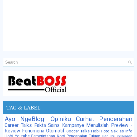
TAG & LABEL
Ayo NgeBlog!
Opiniku
Curhat
Pencerahan
Career Talks
Fakta Sains
Kampanye
Menulislah
Preview -
Review
Fenomena
Otomotif
Soccer Talks
Hobi Foto
Sekilas Info
Hobi
Youtube
Pemerintahan
Kopi
Pencapaian Tujuan
Hari Ibu
Pelajaran