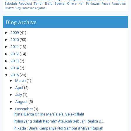
Sekolah
Resolusi Tahun Baru
Special Offers
Hari Pahlawan
Puasa
Ramadhan
Review Blog
Sarasvati
Sejarah
Blog Archive
►
2009
(41)
►
2010
(90)
►
2011
(13)
►
2012
(14)
►
2013
(7)
►
2014
(7)
▼
2015
(20)
►
March
(1)
►
April
(4)
►
July
(1)
►
August
(5)
▼
December
(9)
Portal Berita Online Merajalela, Selektiflah!
Polisi yang Salah Kaprah? Ataukah Sebuah Realita D...
Pilkada : Biaya Kampanye Nol Sampai 8 Milyar Rupiah