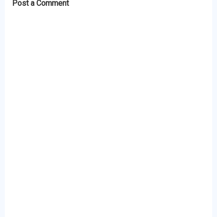
Post a Comment