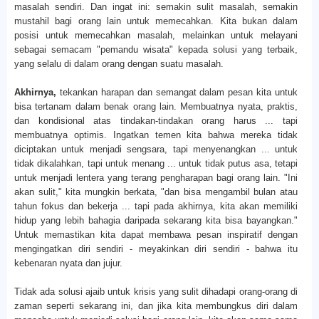
masalah sendiri. Dan ingat ini: semakin sulit masalah, semakin
mustahil bagi orang lain untuk memecahkan. Kita bukan dalam
posisi untuk memecahkan masalah, melainkan untuk melayani
sebagai semacam "pemandu wisata" kepada solusi yang terbaik,
yang selalu di dalam orang dengan suatu masalah.
Akhirnya,
tekankan harapan dan semangat dalam pesan kita untuk
bisa tertanam dalam benak orang lain. Membuatnya nyata, praktis,
dan kondisional atas tindakan-tindakan orang harus ... tapi
membuatnya optimis. Ingatkan temen kita bahwa mereka tidak
diciptakan untuk menjadi sengsara, tapi menyenangkan ... untuk
tidak dikalahkan, tapi untuk menang ... untuk tidak putus asa, tetapi
untuk menjadi lentera yang terang pengharapan bagi orang lain. "Ini
akan sulit," kita mungkin berkata, "dan bisa mengambil bulan atau
tahun fokus dan bekerja ... tapi pada akhirnya, kita akan memiliki
hidup yang lebih bahagia daripada sekarang kita bisa bayangkan."
Untuk memastikan kita dapat membawa pesan inspiratif dengan
mengingatkan diri sendiri - meyakinkan diri sendiri - bahwa itu
kebenaran nyata dan jujur.
Tidak ada solusi ajaib untuk krisis yang sulit dihadapi orang-orang di
zaman seperti sekarang ini, dan jika kita membungkus diri dalam