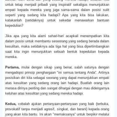
untuk tetap menjadi pribadi yang inspiratif sekaligus menunjukkan
empati kepada mereka yang juga sama-sama dalam posisi sulit
seperti yang sedang kita hadapi? Apa yang kita bisa lakukan,
katakanlah (setidaknya) untuk sekedar menawarkan bantuan
kepedulian?
Jika apa yang kita alami sehari-hari acapkali menempatkan kita
dalam posisi untuk membantu seseorang yang sedang berada dalam
kesulitan, maka setidaknya ada tiga hal yang bisa dipertimbangkan
saat kita ingin menunjukkan sebuah bentuk kepedulian kepada
mereka.
Pertama,
mulai dengan sikap yang benar, salah satunya dengan
mengadopsi prinsip penghargaan "ini semua tentang Anda". Artinya
posisikan diri kita sebagai seorang yang dapat menunjukkan empati
atas kesulitan yang sedang orang lain hadapi. Buatlah orang lain
merasa dirinya penting dan sangat dihargai dengan mau didengarnya
keluhan atas kesulitan yang sedang mereka hadapi.
Kedua,
cobalah ajukan pertanyaan-pertanyaan yang baik (terbuka,
provokatif tanpa menjadi agresif, singkat, dan berani) kepada orang
yang akan kita bantu. Ini akan "memaksanya" untuk berpikir melalui