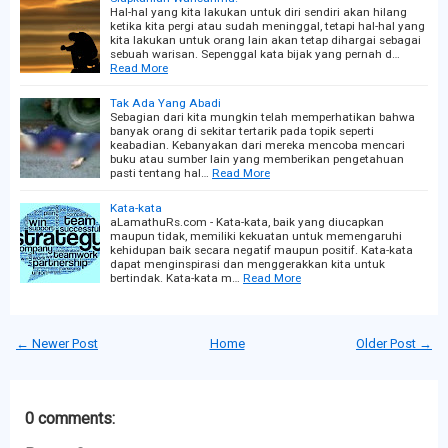
Hal-hal yang kita lakukan untuk diri sendiri akan hilang
ketika kita pergi atau sudah meninggal, tetapi hal-hal yang
kita lakukan untuk orang lain akan tetap dihargai sebagai
sebuah warisan. Sepenggal kata bijak yang pernah d…
Read More
Tak Ada Yang Abadi
Sebagian dari kita mungkin telah memperhatikan bahwa
banyak orang di sekitar tertarik pada topik seperti
keabadian. Kebanyakan dari mereka mencoba mencari
buku atau sumber lain yang memberikan pengetahuan
pasti tentang hal…
Read More
Kata-kata
aLamathuRs.com - Kata-kata, baik yang diucapkan
maupun tidak, memiliki kekuatan untuk memengaruhi
kehidupan baik secara negatif maupun positif. Kata-kata
dapat menginspirasi dan menggerakkan kita untuk
bertindak. Kata-kata m…
Read More
← Newer Post
Home
Older Post →
0 comments: