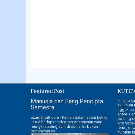
Featured Post
KUTIP
Manusia dan Sang Pencipta
Ilmu itu k
skill buat
Semesta
nggak cum
share. Car
aLamathuR.com - Pernah dalam suatu ketika
posting di
kita dihadapkan dengan pertanyaan yang
kita ngga
mungkin paling sulit di dunia. Ini bukan
terus, di-
pertanyaan ya...
itu bikin k