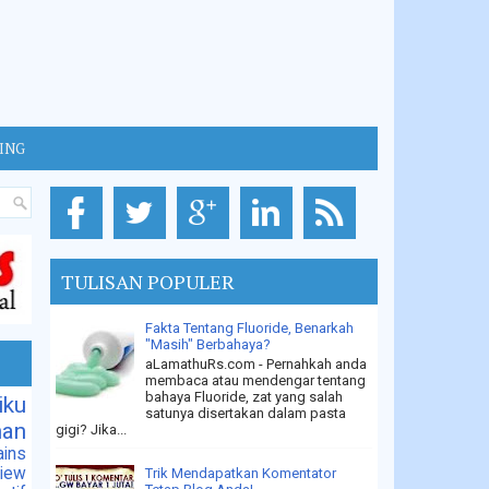
GING
TULISAN POPULER
Fakta Tentang Fluoride, Benarkah
"Masih" Berbahaya?
aLamathuRs.com - Pernahkah anda
membaca atau mendengar tentang
bahaya Fluoride, zat yang salah
iku
satunya disertakan dalam pasta
han
gigi? Jika...
ins
iew
Trik Mendapatkan Komentator