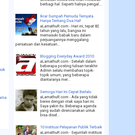
berbagi hal. Seperti halnya pengal...
Ikrar Sumpah Pemuda Ternyata
Hanya Tentang Dua Hal!
aLamathuR.com - Hari ini, tepat 82
tahun yang lalu, bangsa ini
memasuki babak baru dalam
perjuangannya menggalang
persatuan dan kesatuan...
Blogging Everyday Award 2010
aLamathuR.com - Setelah dalam
beberapa posting tulisan terakhir
suk
Admin selalu membahas topik-
topik umum, yang beberapa
diantaranya mer...
Semoga Hari Ini Cepat Berlalu
aLamathuR.com - Ada yang tidak
Lama
beres dengan otak saya hari ini.
Saya yakin itu. Beberapa agenda
yang sudah direncanakan untuk
bisa disel...
10 Institusi Pelayanan Publik Terbaik
aLamathuR.com - Sejumlah institusi