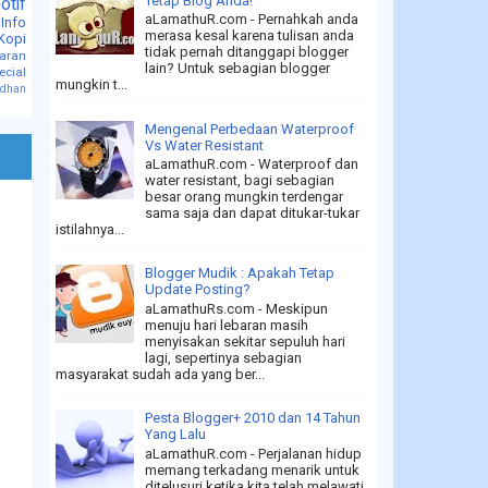
Tetap Blog Anda!
otif
aLamathuR.com - Pernahkah anda
 Info
merasa kesal karena tulisan anda
Kopi
tidak pernah ditanggapi blogger
jaran
lain? Untuk sebagian blogger
ecial
mungkin t...
dhan
Mengenal Perbedaan Waterproof
Vs Water Resistant
aLamathuR.com - Waterproof dan
water resistant, bagi sebagian
besar orang mungkin terdengar
sama saja dan dapat ditukar-tukar
istilahnya...
Blogger Mudik : Apakah Tetap
Update Posting?
aLamathuRs.com - Meskipun
menuju hari lebaran masih
menyisakan sekitar sepuluh hari
lagi, sepertinya sebagian
masyarakat sudah ada yang ber...
Pesta Blogger+ 2010 dan 14 Tahun
Yang Lalu
aLamathuR.com - Perjalanan hidup
memang terkadang menarik untuk
ditelusuri ketika kita telah melawati