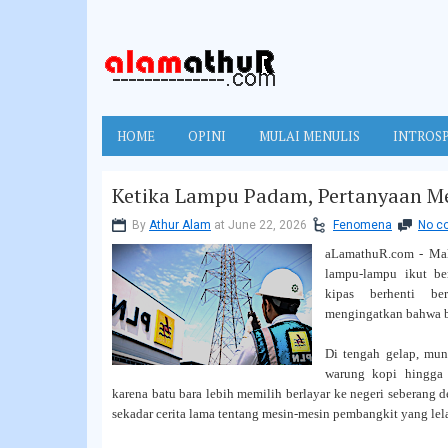
HOME
OPINI
MULAI MENULIS
INTROSP
Ketika Lampu Padam, Pertanyaan M
By
Athur Alam
at June 22, 2026
Fenomena
No c
aLamathuR.com - Mala
lampu-lampu ikut ber
kipas berhenti be
mengingatkan bahwa ba
Di tengah gelap, mun
warung kopi hingga 
karena batu bara lebih memilih berlayar ke negeri seberang d
sekadar cerita lama tentang mesin-mesin pembangkit yang lela