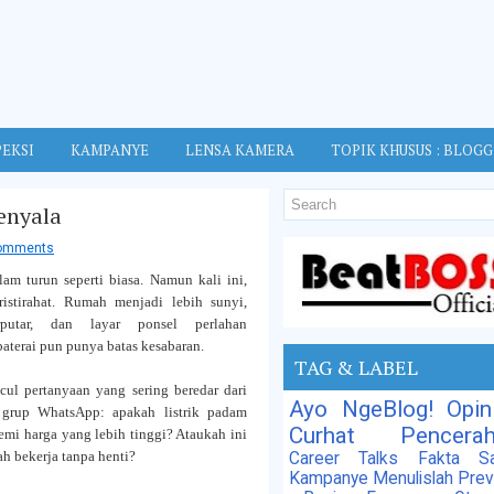
EKSI
KAMPANYE
LENSA KAMERA
TOPIK KHUSUS : BLOG
enyala
omments
m turun seperti biasa. Namun kali ini,
istirahat. Rumah menjadi lebih sunyi,
rputar, dan layar ponsel perlahan
terai pun punya batas kesabaran.
TAG & LABEL
cul pertanyaan yang sering beredar dari
Ayo NgeBlog!
Opin
grup WhatsApp: apakah listrik padam
Curhat
Pencera
emi harga yang lebih tinggi? Ataukah ini
h bekerja tanpa henti?
Career Talks
Fakta Sa
Kampanye
Menulislah
Prev