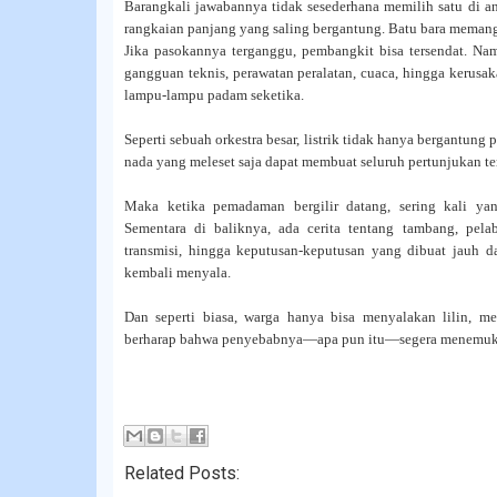
Barangkali jawabannya tidak sesederhana memilih satu di an
rangkaian panjang yang saling bergantung. Batu bara meman
Jika pasokannya terganggu, pembangkit bisa tersendat. Nam
gangguan teknis, perawatan peralatan, cuaca, hingga kerusak
lampu-lampu padam seketika.
Seperti sebuah orkestra besar, listrik tidak hanya bergantung
nada yang meleset saja dapat membuat seluruh pertunjukan te
Maka ketika pemadaman bergilir datang, sering kali yan
Sementara di baliknya, ada cerita tentang tambang, pela
transmisi, hingga keputusan-keputusan yang dibuat jauh
kembali menyala.
Dan seperti biasa, warga hanya bisa menyalakan lilin, m
berharap bahwa penyebabnya—apa pun itu—segera menemukan
Related Posts: