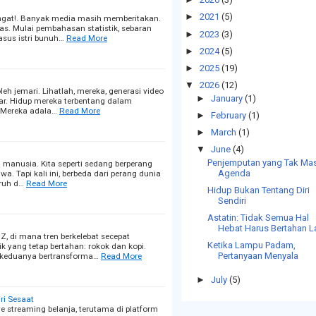
►
2021
(5)
ngat!. Banyak media masih memberitakan.
s. Mulai pembahasan statistik, sebaran
►
2023
(3)
asus istri bunuh…
Read More
►
2024
(5)
►
2025
(19)
▼
2026
(12)
leh jemari. Lihatlah, mereka, generasi video
►
January
(1)
r. Hidup mereka terbentang dalam
i. Mereka adala…
Read More
►
February
(1)
►
March
(1)
▼
June
(4)
Penjemputan yang Tak Ma
 manusia. Kita seperti sedang berperang
Agenda
a. Tapi kali ini, berbeda dari perang dunia
ruh d…
Read More
Hidup Bukan Tentang Diri
Sendiri
Astatin: Tidak Semua Hal
Hebat Harus Bertahan 
, di mana tren berkelebat secepat
Ketika Lampu Padam,
k yang tetap bertahan: rokok dan kopi.
Pertanyaan Menyala
i keduanya bertransforma…
Read More
►
July
(5)
ri Sesaat
 streaming belanja, terutama di platform