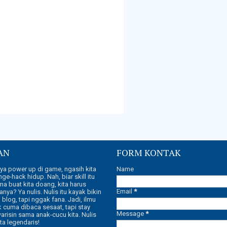
AN
FORM KONTAK
aya power up di game, ngasih kita
Name
 nge-hack hidup. Nah, biar skill itu
a buat kita doang, kita harus
Email
*
anya? Ya nulis. Nulis itu kayak bikin
 blog, tapi nggak fana. Jadi, ilmu
k cuma dibaca sesaat, tapi stay
Message
*
warisin sama anak-cucu kita. Nulis
ita legendaris!