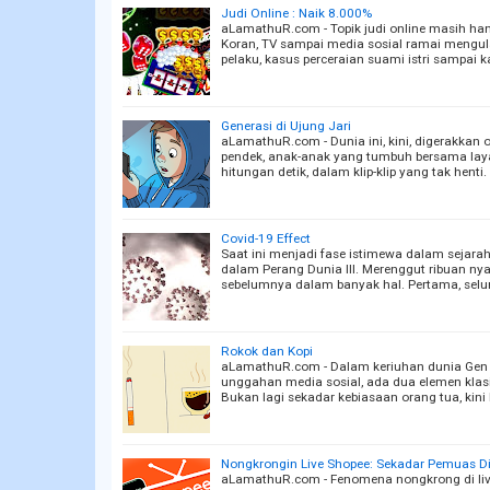
Judi Online : Naik 8.000%
aLamathuR.com - Topik judi online masih ha
Koran, TV sampai media sosial ramai mengula
pelaku, kasus perceraian suami istri sampai k
Generasi di Ujung Jari
aLamathuR.com - Dunia ini, kini, digerakkan o
pendek, anak-anak yang tumbuh bersama laya
hitungan detik, dalam klip-klip yang tak hent
Covid-19 Effect
Saat ini menjadi fase istimewa dalam sejarah
dalam Perang Dunia III. Merenggut ribuan nyaw
sebelumnya dalam banyak hal. Pertama, selu
Rokok dan Kopi
aLamathuR.com - Dalam keriuhan dunia Gen Z
unggahan media sosial, ada dua elemen klasi
Bukan lagi sekadar kebiasaan orang tua, kin
Nongkrongin Live Shopee: Sekadar Pemuas Di
aLamathuR.com - Fenomena nongkrong di live