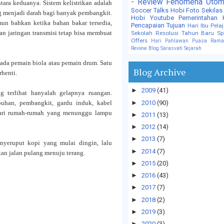
- Review
Fenomena
Otom
tara keduanya. Sistem kelistrikan adalah
Soccer Talks
Hobi Foto
Sekilas
g menjadi darah bagi banyak pembangkit.
Hobi
Youtube
Pemerintahan
un bahkan ketika bahan bakar tersedia,
Pencapaian Tujuan
Hari Ibu
Pela
an jaringan transmisi tetap bisa membuat
Sekolah
Resolusi Tahun Baru
Sp
Offers
Hari Pahlawan
Puasa
Rama
Review Blog
Sarasvati
Sejarah
 pada pemain biola atau pemain drum. Satu
Blog Archive
rhenti.
►
2009
(41)
g terlihat hanyalah gelapnya ruangan.
►
2010
(90)
buhan, pembangkit, gardu induk, kabel
 dari rumah-rumah yang menunggu lampu
►
2011
(13)
►
2012
(14)
►
2013
(7)
enyeruput kopi yang mulai dingin, lalu
►
2014
(7)
 jalan pulang menuju terang.
►
2015
(20)
►
2016
(43)
►
2017
(7)
►
2018
(2)
►
2019
(3)
►
2020
(3)